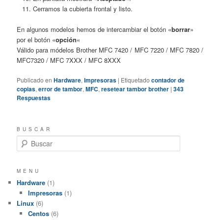
Cerramos la cubierta frontal y listo.
En algunos modelos hemos de intercambiar el botón «
borrar
»
por el botón «
opción
«
Válido para módelos Brother MFC 7420 / MFC 7220 / MFC 7820 /
MFC7320 / MFC 7XXX / MFC 8XXX
Publicado en
Hardware
,
Impresoras
|
Etiquetado
contador de
copias
,
error de tambor
,
MFC
,
resetear tambor brother
|
343
Respuestas
B U S C A R
B
u
s
c
M E N U
a
Hardware
(1)
r
Impresoras
(1)
Linux
(6)
Centos
(6)