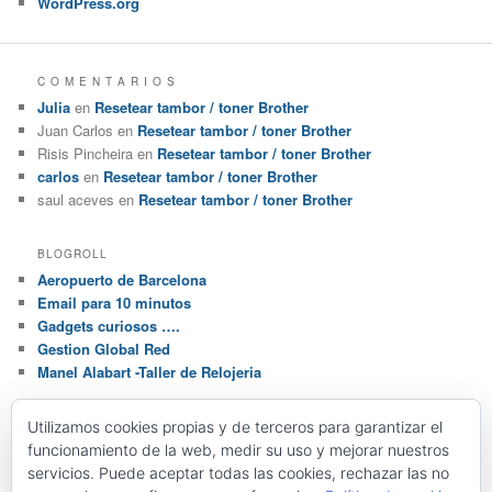
WordPress.org
C O M E N T A R I O S
Julia
en
Resetear tambor / toner Brother
Juan Carlos
en
Resetear tambor / toner Brother
Risis Pincheira
en
Resetear tambor / toner Brother
carlos
en
Resetear tambor / toner Brother
saul aceves
en
Resetear tambor / toner Brother
BLOGROLL
Aeropuerto de Barcelona
Email para 10 minutos
Gadgets curiosos ….
Gestion Global Red
Manel Alabart -Taller de Relojeria
Utilizamos cookies propias y de terceros para garantizar el
E T I Q U E T A S
funcionamiento de la web, medir su uso y mejorar nuestros
Centos
Linux
servicios. Puede aceptar todas las cookies, rechazar las no
Hardware
Impresoras