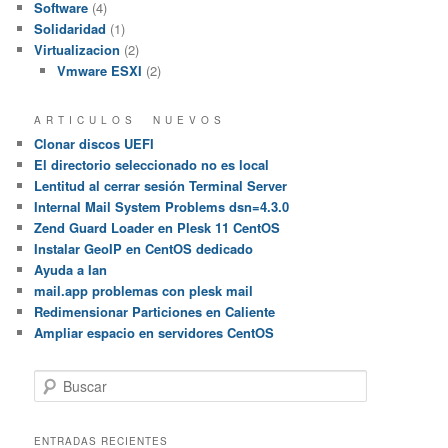
Software
(4)
Solidaridad
(1)
Virtualizacion
(2)
Vmware ESXI
(2)
A R T I C U L O S N U E V O S
Clonar discos UEFI
El directorio seleccionado no es local
Lentitud al cerrar sesión Terminal Server
Internal Mail System Problems dsn=4.3.0
Zend Guard Loader en Plesk 11 CentOS
Instalar GeoIP en CentOS dedicado
Ayuda a Ian
mail.app problemas con plesk mail
Redimensionar Particiones en Caliente
Ampliar espacio en servidores CentOS
B
u
s
c
ENTRADAS RECIENTES